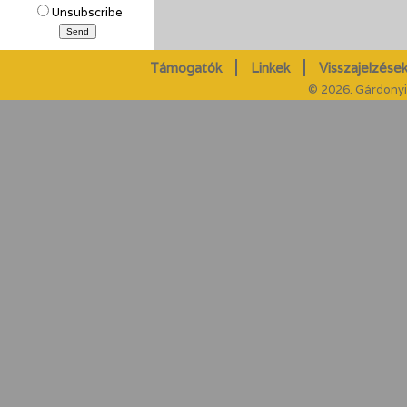
Unsubscribe
Támogatók
Linkek
Visszajelzések
© 2026. Gárdonyi