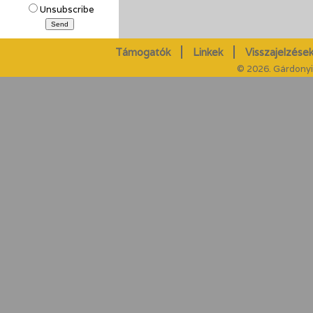
Unsubscribe
Támogatók
Linkek
Visszajelzések
© 2026. Gárdonyi