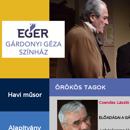
ÖRÖKÖS TAGOK
Havi műsor
Csendes László
ELŐADÁSAI A G
Alapítvány