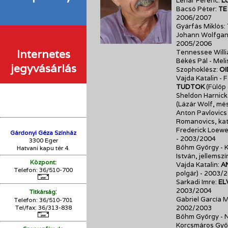
Lehár Ferenc:
L
Bacsó Péter:
TE
2006/2007
Gyárfás Miklós:
Johann Wolfgan
2005/2006
Internetes
Tennessee Will
Békés Pál - Meli
jegyvásárlás
Szophoklész:
OI
Vajda Katalin - 
TUDTOK
(Fülöp
Sheldon Harnick 
(Lázár Wolf, mé
Anton Pavlovics
Romanovics, ka
Frederick Loewe
Gárdonyi Géza Színház
- 2003/2004
3300 Eger
Böhm György - 
Hatvani kapu tér 4.
István, jellemsz
Központ:
Vajda Katalin:
A
Telefon: 36/510-700
polgár)
- 2003/
Sarkadi Imre:
EL
2003/2004
:
Titkárság
Gabriel García 
Telefon: 36/510-701
2002/2003
Tel/fax: 36/313-838
Böhm György - N
Korcsmáros Gyö