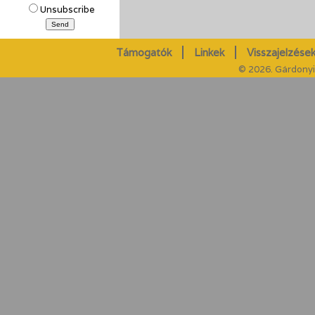
Unsubscribe
Támogatók
Linkek
Visszajelzések
© 2026. Gárdonyi