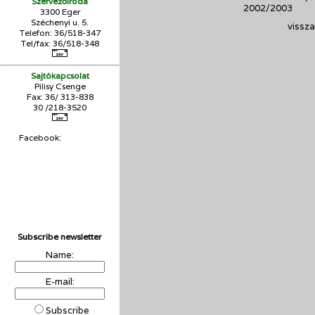
Szervezőiroda
2002/2003
3300 Eger
Széchenyi u. 5.
vissza
Telefon: 36/518-347
Tel/fax: 36/
518-348
Sajtókapcsolat
Pilisy Csenge
Fax: 36/ 313-838
30 /218-3520
Facebook:
Subscribe newsletter
Name:
E-mail:
Subscribe