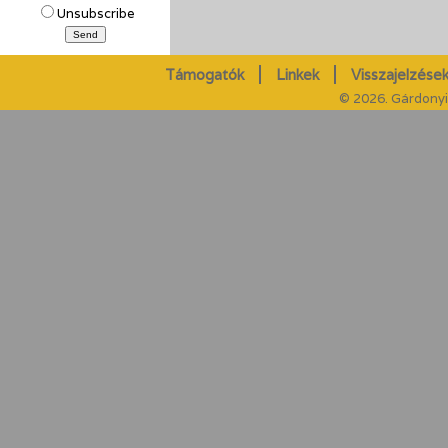
Unsubscribe
Támogatók
Linkek
Visszajelzések
© 2026. Gárdonyi