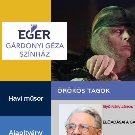
ÖRÖKÖS TAGOK
Havi műsor
Győrváry János 
ELŐADÁSAI A G
Alapítvány