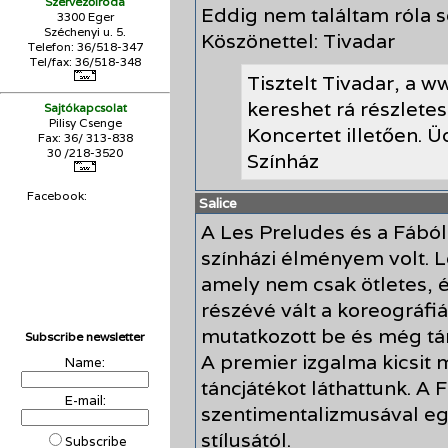
Szervezőiroda
Eddig nem találtam róla 
3300 Eger
Széchenyi u. 5.
Köszönettel: Tivadar
Telefon: 36/518-347
Tel/fax: 36/
518-348
Tisztelt Tivadar, a 
kereshet rá részletes
Sajtókapcsolat
Pilisy Csenge
Koncertet illetően. Ü
Fax: 36/ 313-838
30 /218-3520
Színház
Facebook:
Salice
A Les Preludes és a Fából 
színházi élményem volt. L
amely nem csak ötletes, 
részévé vált a koreográfiá
mutatkozott be és még tán
Subscribe newsletter
A premier izgalma kicsit 
Name:
táncjátékot láthattunk. A F
E-mail:
szentimentalizmusával egy 
stílusától.
Subscribe