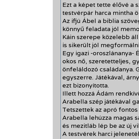
Ezt a képet tette élővé a 
testvérpár harca mintha 
Az ifjú Ábel a biblia szöv
könnyű feladata jól memoz
Káin szerepe közelebb áll
is sikerült jól megformálni
Egy igazi -oroszlánanya- 
okos nő, szeretetteljes, 
önfeláldozó családanya. G
egyszerre. Játékával, árn
ezt bizonyította.
Illett hozzá Ádám rendkívü
Arabella szép játékával 
Tetszettek az apró fontos
Arabella lehúzza magas sa
és mezitláb lép be az új v
A testvérek harci jelenet