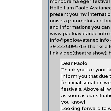
monodrama eger festival 
Hello I am Paolo Avataneo 
present you my internati
noises grammelot and body
and informations you can 
www.paoloavataneo.info o
info@paoloavataneo.info
39 3335095763 thanks a l
link video(theatre show):
Dear Paolo,
Thank you for your ki
inform you that due 
financial situation w
festivals. Above all 
as soon as our situat
you know!
Looking forward to wo