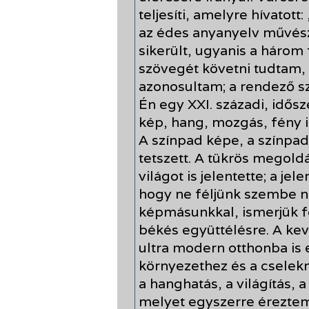
teljesíti, amelyre hívatott
az édes anyanyelv művészi
sikerült, ugyanis a három
szövegét követni tudtam,
azonosultam; a rendező s
Én egy XXI. századi, idős
kép, hang, mozgás, fény i
A színpad képe, a színpa
tetszett. A tükrös megold
világot is jelentette; a je
hogy ne féljünk szembe 
képmásunkkal, ismerjük fe
békés együttélésre. A kevé
ultra modern otthonba is 
környezethez és a cselek
a hanghatás, a világítás, a
melyet egyszerre éreztem 