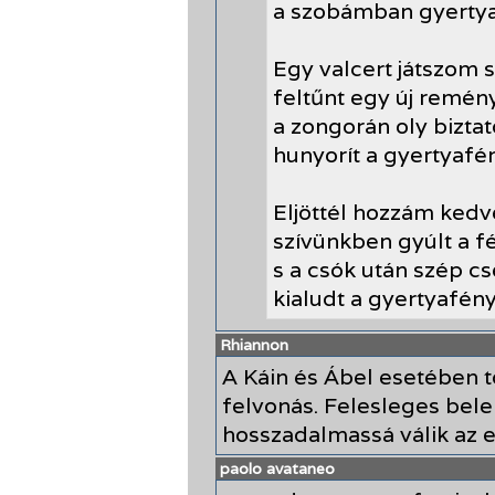
a szobámban gyertya
Egy valcert játszom 
feltűnt egy új remén
a zongorán oly biztat
hunyorít a gyertyafé
Eljöttél hozzám ked
szívünkben gyúlt a f
s a csók után szép c
kialudt a gyertyafény
Rhiannon
A Káin és Ábel esetében t
felvonás. Felesleges bele
hosszadalmassá válik az e
paolo avataneo