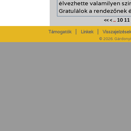
élvezhette valamilyen szi
Gratulálok a rendezőnek é
...
10
11
<<
<
Támogatók
Linkek
Visszajelzések
© 2026. Gárdonyi