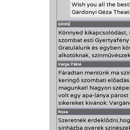
Wish you all the best
Gárdonyi Géza Theat
GRIRÉ
Könnyed kikapcsolódást, r
szombat esti Gyertyafény 
Gratulálunk és egyben kös
alkotóknak, színművészek
Varga Pálné
Fáradtan mentünk ma szí
keringő szombati előadás
magunkat! Nagyon szépen 
volt egy apa-lánya párost 
sikereket kívánok: Vargá
Roxa
Szeretnék érdeklődni,hog
sínházba gyerek szinészek