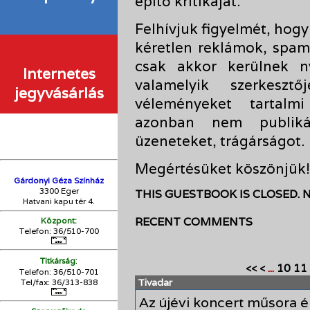
építő kritikáját.
Felhívjuk figyelmét, hogy
kéretlen reklámok, spam
csak akkor kerülnek n
Internetes
valamelyik szerkesz
jegyvásárlás
véleményeket tartalmi
azonban nem publikálu
üzeneteket, trágárságot.
Megértésüket köszönjük!
Gárdonyi Géza Színház
3300 Eger
THIS GUESTBOOK IS CLOSED. 
Hatvani kapu tér 4.
RECENT COMMENTS
Központ:
Telefon: 36/510-700
:
Titkárság
...
10
11
<<
<
Telefon: 36/510-701
Tivadar
Tel/fax: 36/313-838
Az újévi koncert műsora é