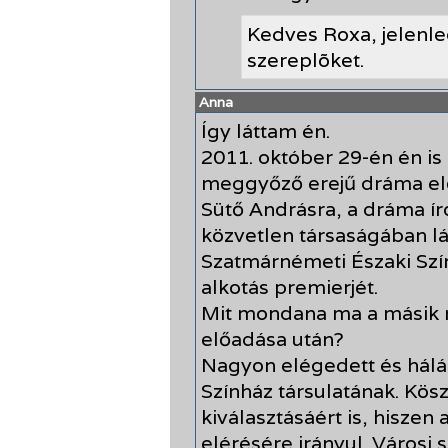
Kedves Roxa, jelenl
szereplõket.
Anna
Így láttam én.
2011. október 29-én én is 
meggyőző erejű dráma el
Sütő Andrásra, a dráma ír
közvetlen társaságában l
Szatmárnémeti Északi Szín
alkotás premierjét.
Mit mondana ma a másik n
előadása után?
Nagyon elégedett és hálá
Színház társulatának. Kö
kiválasztásáért is, hiszen
elérésére irányul. Városi 