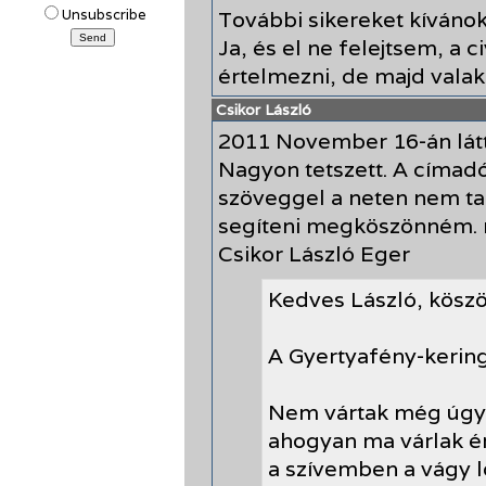
További sikereket kívánok
Unsubscribe
Ja, és el ne felejtsem, a 
értelmezni, de majd vala
Csikor László
2011 November 16-án látt
Nagyon tetszett. A címadó
szöveggel a neten nem t
segíteni megköszönném. 
Csikor László Eger
Kedves László, köszö
A Gyertyafény-kerin
Nem vártak még úgy 
ahogyan ma várlak é
a szívemben a vágy 