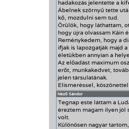
hadakozás jelentette a kif
Ábelnek szörnyű tette utá
kő, mozdulni sem tud.
Örülök, hogy láthattam, 
hogy újra olvassam Káin é
Reménykedem, hogy a di
ifjak is lapozgatják majd a
életükben annyian a helye
Az előadást maximum oszt
erőt, munkakedvet, tovább
jelen társulatának.
Elismeréssel, köszönettel
Néző Sándor
Tegnap este láttam a Lud
éreztem magam ilyen jól 
volt.
Különösen nagyar tartom,