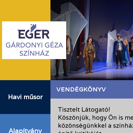
VENDÉGKÖNYV
Havi műsor
Tisztelt Látogató!
Köszönjük, hogy Ön is me
közönségünkkel a színhá
Alapítvány