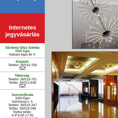
Internetes
jegyvásárlás
Gárdonyi Géza Színház
3300 Eger
Hatvani kapu tér 4.
Központ:
Telefon: 36/510-700
:
Titkárság
Telefon: 36/510-701
Tel/fax: 36/313-838
Szervezőiroda
3300 Eger
Széchenyi u. 5.
Telefon: 36/518-347
Tel/fax: 36/
518-348
Nyitva tartás:
H-P:9.00-17.00