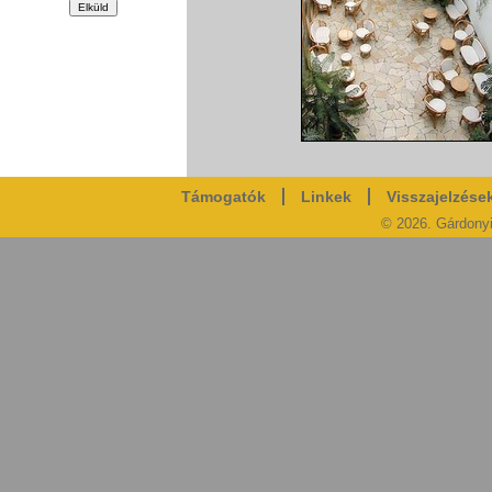
Támogatók
Linkek
Visszajelzése
© 2026. Gárdony