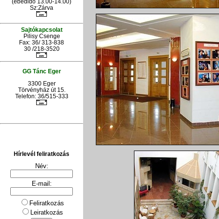
(ebédidő 13.00-14.00)
Sz:Zárva
Sajtókapcsolat
Pilisy Csenge
Fax: 36/ 313-838
30 /218-3520
GG Tánc Eger
3300 Eger
Törvényház út 15.
Telefon: 36/515-333
Hírlevél feliratkozás
Név:
E-mail:
Feliratkozás
Leiratkozás