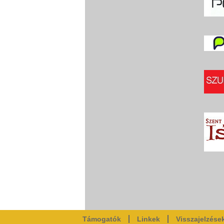
Támogatók
Linkek
Visszajelzése