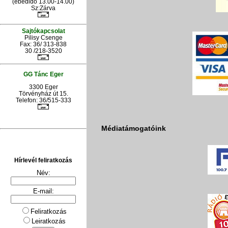
(ebédidő 13.00-14.00)
Sz:Zárva
Sajtókapcsolat
Pilisy Csenge
Fax: 36/ 313-838
30 /218-3520
GG Tánc Eger
3300 Eger
Törvényház út 15.
Telefon: 36/515-333
Médiatámogatóink
Hírlevél feliratkozás
Név:
E-mail:
Feliratkozás
Leiratkozás