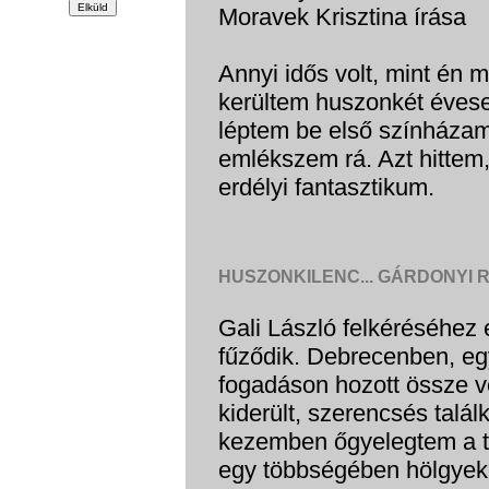
Moravek Krisztina írása
Annyi idős volt, mint én 
kerültem huszonkét évese
léptem be első színházam
emlékszem rá. Azt hittem
erdélyi fantasztikum.
HUSZONKILENC... GÁRDONYI 
Gali László felkéréséhez
fűződik. Debrecenben, eg
fogadáson hozott össze ve
kiderült, szerencsés talál
kezemben őgyelegtem a te
egy többségében hölgyek a