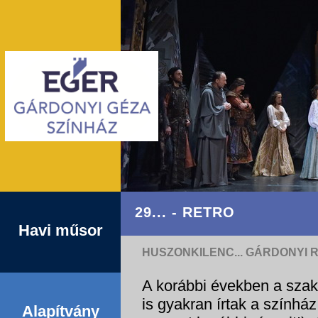
29... - RETRO
Havi műsor
HUSZONKILENC... GÁRDONYI 
A korábbi években a szak
is gyakran írtak a színház
Alapítvány