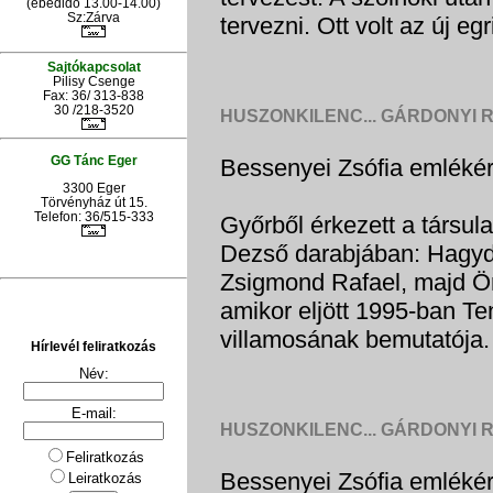
(ebédidő 13.00-14.00)
Sz:Zárva
tervezni. Ott volt az új egr
Sajtókapcsolat
Pilisy Csenge
Fax: 36/ 313-838
30 /218-3520
HUSZONKILENC... GÁRDONYI 
GG Tánc Eger
Bessenyei Zsófia emlékére
3300 Eger
Törvényház út 15.
Telefon: 36/515-333
Győrből érkezett a társul
Dezső darabjában: Hagyd
Zsigmond Rafael, majd Ör
amikor eljött 1995-ban T
villamosának bemutatója.
Hírlevél feliratkozás
Név:
E-mail:
HUSZONKILENC... GÁRDONYI 
Feliratkozás
Bessenyei Zsófia emléké
Leiratkozás