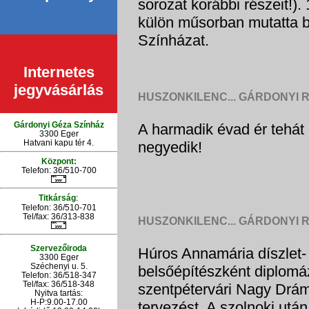
sorozat korábbi részeit!)
külön műsorban mutatta b
Színházat.
Internetes
jegyvásárlás
HUSZONKILENC... GÁRDONYI 
Gárdonyi Géza Színház
A harmadik évad ér tehát 
3300 Eger
Hatvani kapu tér 4.
negyedik!
Központ:
Telefon: 36/510-700
:
Titkárság
Telefon: 36/510-701
Tel/fax: 36/313-838
HUSZONKILENC... GÁRDONYI 
Szervezőiroda
Húros Annamária díszlet-
3300 Eger
Széchenyi u. 5.
belsőépítészként diplomáz
Telefon: 36/518-347
Tel/fax: 36/
518-348
szentpétervári Nagy Drám
Nyitva tartás:
H-P:9.00-17.00
tervezést. A szolnoki utá