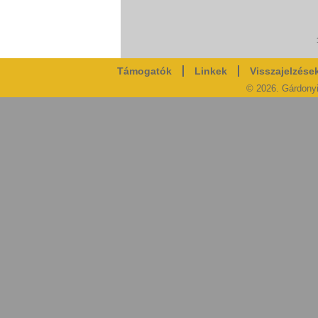
Támogatók
Linkek
Visszajelzése
© 2026. Gárdony