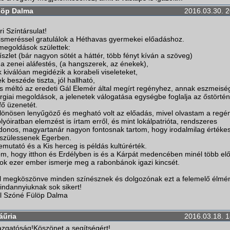
löp Dalma
2016.03.30. 2
ri Színtársulat!
lismeréssel gratulálok a Héthavas gyermekei előadáshoz.
egoldások születtek:
szlet (bár nagyon sötét a háttér, több fényt kíván a szöveg)
a zenei aláfestés, (a hangszerek, az énekek),
 kiválóan megidézik a korabeli viseleteket,
k beszéde tiszta, jól hallható,
s méltó az eredeti Gál Elemér által megírt regényhez, annak eszmeisé
giai megoldások, a jelenetek válogatása egységbe foglalja az őstörtén
fő üzenetét.
önösen lenyűgöző és megható volt az előadás, mivel olvastam a regén
olyóiratban elemzést is írtam erről, és mint lokálpatrióta, rendszeres
ajdonos, magyartanár nagyon fontosnak tartom, hogy irodalmilag értéke
 szülessenek Egerben.
mutató és a Kis herceg is példás kultúrérték.
om, hogy itthon és Erdélyben is és a Kárpát medencében minél több el
ok ezer ember ismerje meg a rabonbánok igazi kincsét.
tel megköszönve minden színésznek és dolgozónak ezt a felemelő élmén
indannyiuknak sok sikert!
el Szóné Fülöp Dalma
áűria
2016.03.18. 1
gazgatóság!Köszönet a segítségért!