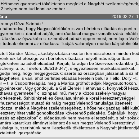
 Héthavas gyermekei tökéletesen megfelel a Nagyhét szellemiségének
 2 helyen nem tud lenni az ember
ária
2016.02.27. 1
Gárdonyi Géza Színház!
k háborodva, hogy Nagycsütörtökön is van bérletes előadás és pont a
gyermekei c. darabot adják, ami ráadásul magyar vonatkozású.Inkább 
 Utazás az éjszakába c. színművet adnák éppen most, nem fájna.Való
 tudnak elmenni az előadásra.Tudják valamilyen módon kárpótolni ők
sztelt Sándor Mária, akadályoztatása esetén természetesen minden ke
zőnknek lehetősége van bérletes előadása helyett más időpontban
gtekinteni az adott előadást. Kérjük, fáradjon be Szervezőirodánkba (E
échenyi u. 5., Telefon: 36/518-347), s egyeztessen munkatársainkkal.
gedje meg, hogy megjegyezzük: szerte az országban játszanak a szín
agyhéten, s van, ahol bérletes előadás keretein belül a Hello, Dolly –t,
ir – t, a Csoportterápiát, meg a Marica grófnőt adják Nagycsütörtökön,
gypénteken. Úgy gondoljuk, a Gál Elemér Héthavas c. könyvéből készül
thavas gyermekei” c. színpadi mű, mely a közös székely-magyar
történetnek, őshitünknek és ősvallásunknak a korai kereszténységgel
rhuzamosságot mutató és máig megszívlelendő tanulsága üzenetét
rdozza, méltó a Nagyhét szellemiségéhez, s hőseinek gazdag lelki kultú
resztény hitet valló gondolkodása követendő példakép. Sajnáljuk, hogy
tazás az éjszakába” c. előadásunk nem nyerte el tetszését, s bár sokak
ámára katartikus élményt jelentett és van megszívlelendő keresztényi
nulsága is, szerintünk nem illeszkedik tökéletesen a Nagyhét játékrendj
ztelettel: Igazgatóság