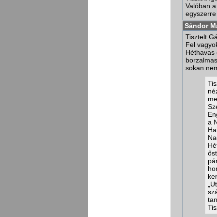
Valóban a
egyszerre
Sándor M
Tisztelt 
Fel vagyo
Héthavas 
borzalmas
sokan nem
Ti
né
me
Sz
En
a N
Ha
Na
Hé
ős
pá
ho
ke
„U
sz
ta
Tis