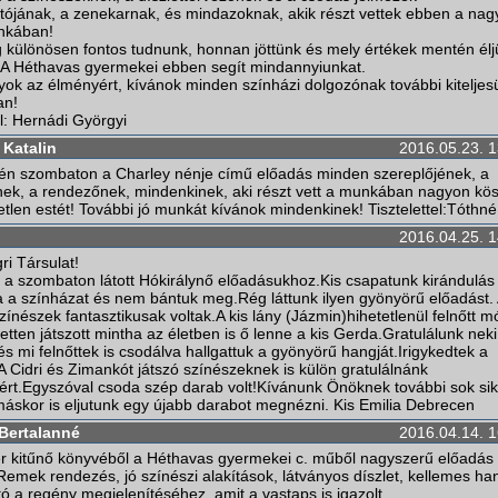
tójának, a zenekarnak, és mindazoknak, akik részt vettek ebben a nag
nkában!
különösen fontos tudnunk, honnan jöttünk és mely értékek mentén élj
. A Héthavas gyermekei ebben segít mindannyiunkat.
ok az élményért, kívánok minden színházi dolgozónak további kiteljesü
an!
l: Hernádi Györgyi
 Katalin
2016.05.23. 1
én szombaton a Charley nénje című előadás minden szereplőjének, a
ek, a rendezőnek, mindenkinek, aki részt vett a munkában nagyon k
tetlen estét! További jó munkát kívánok mindenkinek! Tisztelettel:Tóthné
2016.04.25. 1
i Társulat!
k a szombaton látott Hókirálynő előadásukhoz.Kis csapatunk kirándulás
ta a színházat és nem bántuk meg.Rég láttunk ilyen gyönyörű előadást.
színészek fantasztikusak voltak.A kis lány (Jázmin)hihetetlenül felnőtt 
tten játszott mintha az életben is ő lenne a kis Gerda.Gratulálunk neki
s mi felnőttek is csodálva hallgattuk a gyönyörű hangját.Irigykedtek a
 Cidri és Zimankót játszó színészeknek is külön gratulálnánk
kért.Egyszóval csoda szép darab volt!Kívánunk Önöknek további sok sik
máskor is eljutunk egy újabb darabot megnézni. Kis Emilia Debrecen
 Bertalanné
2016.04.14. 1
r kitűnő könyvéből a Héthavas gyermekei c. műből nagyszerű előadás
 Remek rendezés, jó színészi alakítások, látványos díszlet, kellemes h
ó a regény megjelenítéséhez, amit a vastaps is igazolt...