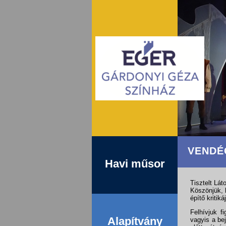
VENDÉ
Havi műsor
Tisztelt Lát
Köszönjük, 
építő kritikáj
Felhívjuk f
Alapítvány
vagyis a be