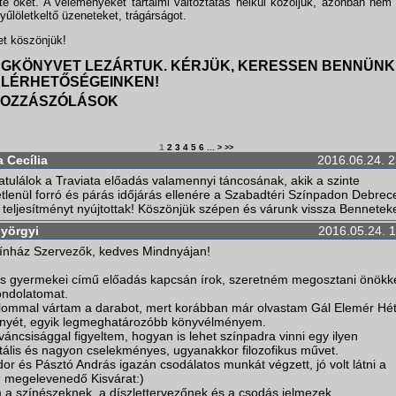
zte őket. A véleményeket tartalmi változtatás nélkül közöljük, azonban nem 
gyűlöletkeltő üzeneteket, trágárságot.
t köszönjük!
ÉGKÖNYVET LEZÁRTUK. KÉRJÜK, KERESSEN BENNÜNK
ELÉRHETŐSÉGEINKEN!
 HOZZÁSZÓLÁSOK
1
2
3
4
5
6
...
>
>>
a Cecília
2016.06.24. 2
atulálok a Traviata előadás valamennyi táncosának, akik a szinte
etlenül forró és párás időjárás ellenére a Szabadtéri Színpadon Debre
teljesítményt nyújtottak! Köszönjük szépen és várunk vissza Benneteke
yörgyi
2016.05.24. 1
Színház Szervezők, kedves Mindnyájan!
s gyermekei című előadás kapcsán írok, szeretném megosztani önökk
ndolatomat.
lommal vártam a darabot, mert korábban már olvastam Gál Elemér Hé
nyét, egyik legmeghatározóbb könyvélményem.
váncsisággal figyeltem, hogyan is lehet színpadra vinni egy ilyen
lis és nagyon cselekményes, ugyanakkor filozofikus művet.
r és Pásztó András igazán csodálatos munkát végzett, jó volt látni a
 megelevenedő Kisvárat:)
a színészeknek, a díszlettervezőnek és a csodás jelmezek