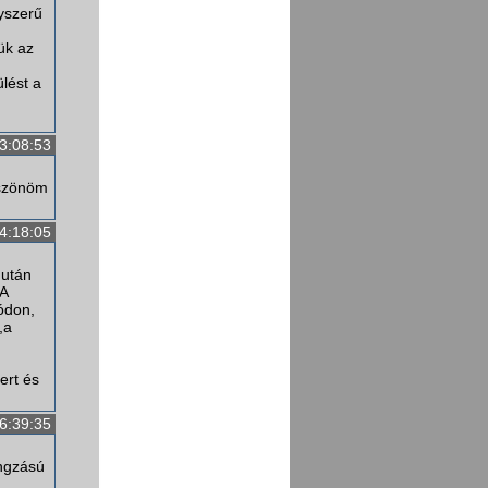
yszerű
ük az
lést a
3:08:53
öszönöm
4:18:05
 után
 A
módon,
,a
ert és
6:39:35
angzású