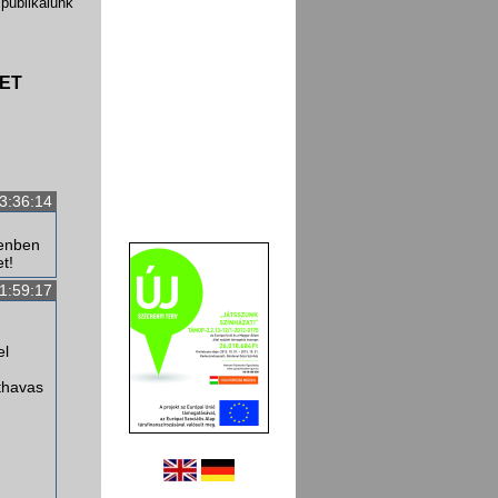
publikálunk
ET
3:36:14
cenben
t!
1:59:17
el
thavas