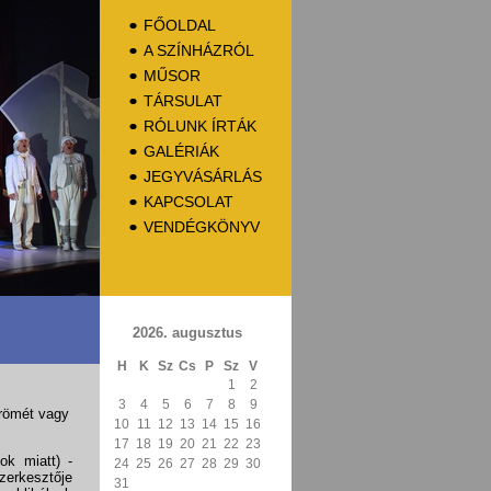
FŐOLDAL
A SZÍNHÁZRÓL
MŰSOR
TÁRSULAT
RÓLUNK ÍRTÁK
GALÉRIÁK
JEGYVÁSÁRLÁS
KAPCSOLAT
VENDÉGKÖNYV
2026. augusztus
H
K
Sz
Cs
P
Sz
V
1
2
3
4
5
6
7
8
9
örömét vagy
10
11
12
13
14
15
16
17
18
19
20
21
22
23
ok miatt) -
24
25
26
27
28
29
30
zerkesztője
31