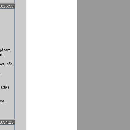
0:26:59
géhez,
eti
yt, sőt
s
őadás
yt,
8:54:15