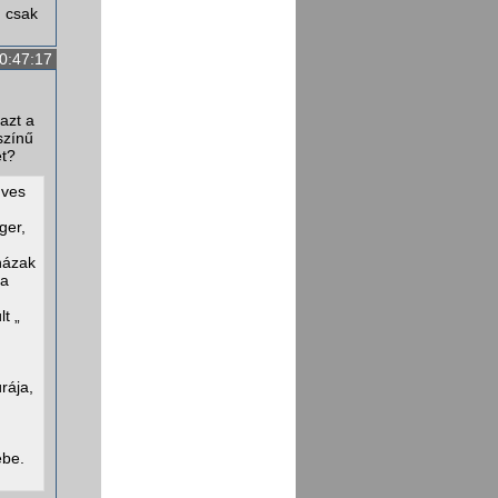
, csak
0:47:17
azt a
színű
et?
dves
ger,
házak
 a
t „
rája,
ébe.