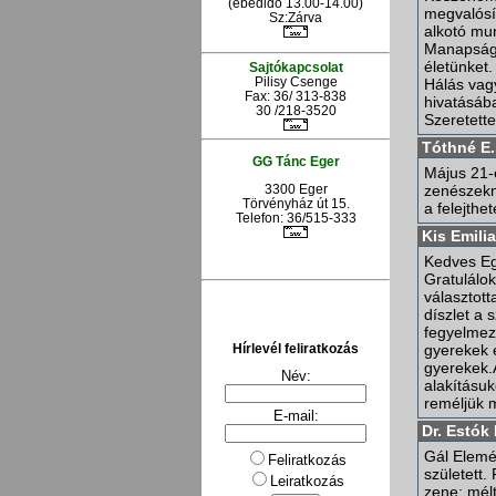
(ebédidő 13.00-14.00)
megvalósí
Sz:Zárva
alkotó mu
Manapság 
életünket
Sajtókapcsolat
Pilisy Csenge
Hálás vagy
Fax: 36/ 313-838
hivatásáb
30 /218-3520
Szeretette
Tóthné E.
GG Tánc Eger
Május 21-
3300 Eger
zenészekn
Törvényház út 15.
a felejthe
Telefon: 36/515-333
Kis Emilia
Kedves Egr
Gratulálo
választot
díszlet a 
fegyelmeze
gyerekek é
Hírlevél feliratkozás
gyerekek.A
Név:
alakításu
reméljük 
E-mail:
Dr. Estók
Gál Elemé
Feliratkozás
született.
Leiratkozás
zene; mélt