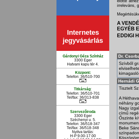
előtte átné
irreleváns, 
Megértésüke
A VEND
EGYÉB 
Internetes
EDDIGI
jegyvásárlás
Dr. Csorb
Gárdonyi Géza Színház
3300 Eger
Szívből gr
Hatvani kapu tér 4.
elviselhet
Központ:
kimagasló 
Telefon: 36/510-700
Hernádi G
Tisztelt 
:
Titkárság
Telefon: 36/510-701
Tel/fax: 36/313-838
A Héthava
néhány go
Nagy izga
Szervezőiroda
című regé
3300 Eger
Őszinte kí
Széchenyi u. 5.
monumentá
Telefon: 36/518-347
Beke Sándo
Tel/fax: 36/
518-348
Nyitva tartás:
színpadon
H-P:9.00-17.00
Köszönöm 