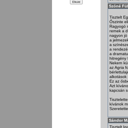
Szóné Fü
Tisztelt Eg
Őszinte e
Ragyogó m
remek a dí
nagyon jó 
a jelmezek
a színésze
a rendezé
a dramatur
hitregény 
Nekem kül
az Agria f
bérlettul
alkotások
Ez az ősbe
Azt kíván
kapcsán s
Tisztelet
kívánok m
Szeretett
Sándor M
Tisztelt I