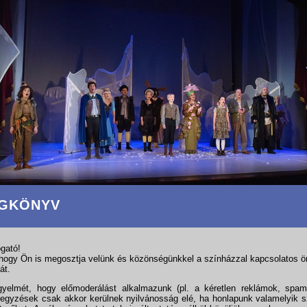
GKÖNYV
ogató!
hogy Ön is megosztja velünk és közönségünkkel a színházzal kapcsolatos 
át.
igyelmét, hogy előmoderálást alkalmazunk (pl. a kéretlen reklámok, spam
jegyzések csak akkor kerülnek nyilvánosság elé, ha honlapunk valamelyik s