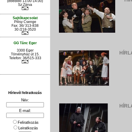
(ebédidő 13.00-14.00)
Sz:Zárva
Sajtókapcsolat
Pilisy Csenge
Fax: 36/ 313-838
30 /218-3520
GG Tánc Eger
3300 Eger
HÍRL
Törvényház út 15.
Telefon: 36/515-333
Hírlevél feliratkozás
Név:
HÍRL
E-mail:
Feliratkozás
Leiratkozás