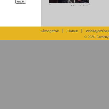
Támogatók
Linkek
Visszajelzése
© 2026. Gárdony