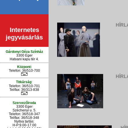
HÍRL
Internetes
jegyvásárlás
Gárdonyi Géza Színház
3300 Eger
Hatvani kapu tér 4.
Központ:
Telefon: 36/510-700
HÍRL
:
Titkárság
Telefon: 36/510-701
Tel/fax: 36/313-838
Szervezőiroda
3300 Eger
Széchenyi u. 5.
Telefon: 36/518-347
Tel/fax: 36/
518-348
Nyitva tartás:
H-P:9.00-17.00
HÍ