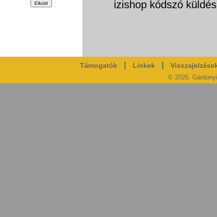
izishop kódszó küld
Támogatók
Linkek
Visszajelzése
© 2026. Gárdony