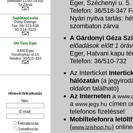
(ebédidő 13.00-14.00)
Eger, Széchenyi u. 5.
Sz:Zárva
Telefon: 36/518-347 F
Nyári nyitva tartás: h
Sajtókapcsolat
Pilisy Csenge
szombaton zárva
Fax: 36/ 313-838
30 /218-3520
A Gárdonyi Géza Sz
GG Tánc Eger
előadások előtt 1 óráv
3300 Eger
Eger, Hatvani kapu tér
Törvényház út 15.
Telefon: 36/515-333
Telefon: 36/510-732
Az Interticket
Intertic
hálózatán
(a jegyirodá
oldalon található)
Hírlevél feliratkozás
Az Interneten
a
www.g
Név:
a
címen on
www.jegy.hu
telefonos fizetéssel
E-mail:
Mobiltelefonra letöl
Feliratkozás
(
) onlin
www.izishop.hu
Leiratkozás