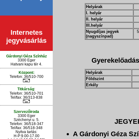
Helyárak
I. helyár
II. helyár
III.helyár
Internetes
Nyugdíjas jegyek
5
(nagyszínpad)
jegyvásárlás
Gárdonyi Géza Színház
Gyerekelőadás
3300 Eger
Hatvani kapu tér 4.
Helyárak
Központ:
Telefon: 36/510-700
Földszint
Erkély
:
Titkárság
Telefon: 36/510-701
Tel/fax: 36/313-838
Szervezőiroda
3300 Eger
Széchenyi u. 5.
JEGYE
Telefon: 36/518-347
Tel/fax: 36/
518-348
Nyitva tartás:
A Gárdonyi Géza Sz
H-P:9.00-17.00