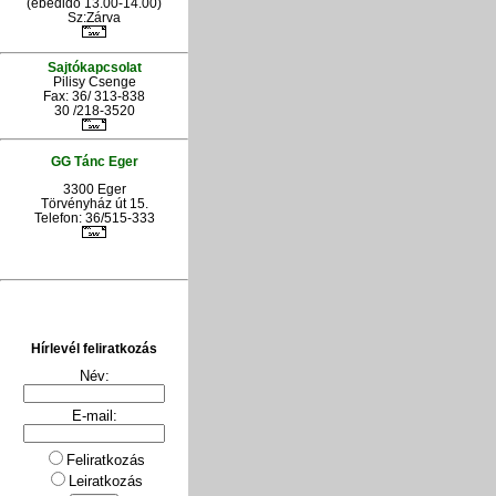
(ebédidő 13.00-14.00)
Sz:Zárva
Sajtókapcsolat
Pilisy Csenge
Fax: 36/ 313-838
30 /218-3520
GG Tánc Eger
3300 Eger
Törvényház út 15.
Telefon: 36/515-333
Hírlevél feliratkozás
Név:
E-mail:
Feliratkozás
Leiratkozás