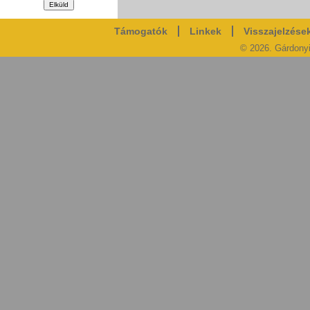
Támogatók
Linkek
Visszajelzése
© 2026. Gárdony