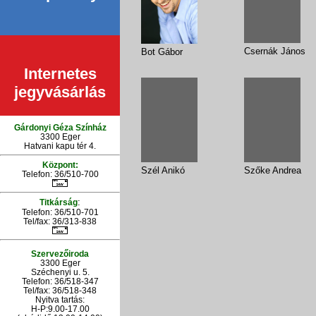
Csernák János
Bot Gábor
Internetes
jegyvásárlás
Gárdonyi Géza Színház
3300 Eger
Hatvani kapu tér 4.
Központ:
Szél Anikó
Szőke Andrea
Telefon: 36/510-700
:
Titkárság
Telefon: 36/510-701
Tel/fax: 36/313-838
Szervezőiroda
3300 Eger
Széchenyi u. 5.
Telefon: 36/518-347
Tel/fax: 36/
518-348
Nyitva tartás:
H-P:9.00-17.00