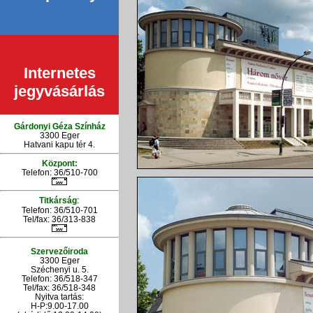
Internetes
jegyvásárlás
Gárdonyi Géza Színház
3300 Eger
Hatvani kapu tér 4.
Központ:
Telefon: 36/510-700
:
Titkárság
Telefon: 36/510-701
Tel/fax: 36/313-838
Szervezőiroda
3300 Eger
Széchenyi u. 5.
Telefon: 36/518-347
Tel/fax: 36/
518-348
Nyitva tartás:
H-P:9.00-17.00