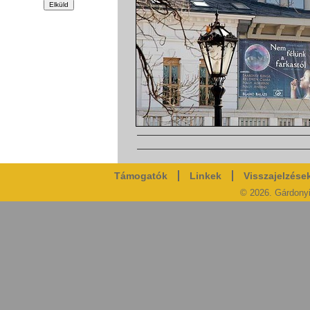
Támogatók
Linkek
Visszajelzése
© 2026. Gárdony