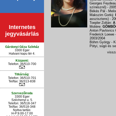
Georges Feydea
színésznő)
- 200
Békés Pál - Meli
Makszim Gorkij:
asszisztens)
- 2
Toepler Zoltán:
A
Internetes
Molière:
GÖMBÖ
Anton Pavlovics
jegyvásárlás
Frederick Loewe 
2003/2004
Böhm György - K
Pötyi, súgó és s
Gárdonyi Géza Színház
3300 Eger
vissza
Hatvani kapu tér 4.
Központ:
Telefon: 36/510-700
:
Titkárság
Telefon: 36/510-701
Tel/fax: 36/313-838
Szervezőiroda
3300 Eger
Széchenyi u. 5.
Telefon: 36/518-347
Tel/fax: 36/
518-348
Nyitva tartás:
H-P:9.00-17.00