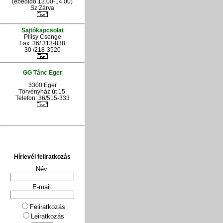
(ebédidő 13.00-14.00)
Sz:Zárva
Sajtókapcsolat
Pilisy Csenge
Fax: 36/ 313-838
30 /218-3520
GG Tánc Eger
3300 Eger
Törvényház út 15.
Telefon: 36/515-333
Hírlevél feliratkozás
Név:
E-mail:
Feliratkozás
Leiratkozás