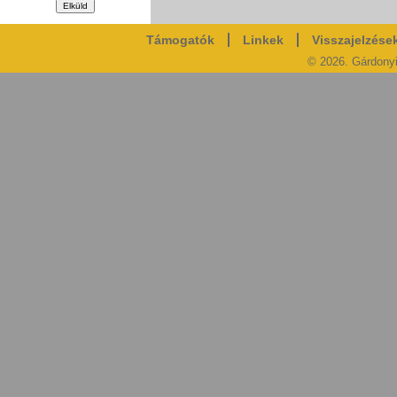
Támogatók
Linkek
Visszajelzése
© 2026. Gárdony