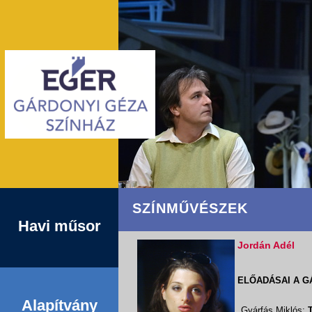
SZÍNMŰVÉSZEK
Havi műsor
Jordán Adél
ELŐADÁSAI A G
Alapítvány
Gyárfás Miklós: