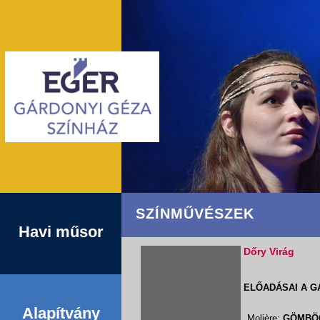
SZÍNMŰVÉSZEK
Havi műsor
Dőry Virág
ELŐADÁSAI A G
Alapítvány
Molière:
GÖMBÖ