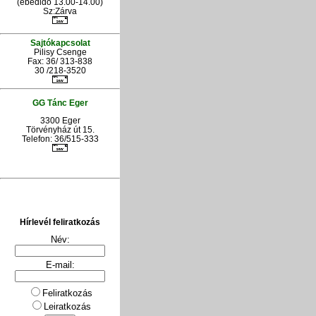
(ebédidő 13.00-14.00)
Sz:Zárva
Sajtókapcsolat
Pilisy Csenge
Fax: 36/ 313-838
30 /218-3520
GG Tánc Eger
3300 Eger
Törvényház út 15.
Telefon: 36/515-333
Hírlevél feliratkozás
Név:
E-mail:
Feliratkozás
Leiratkozás