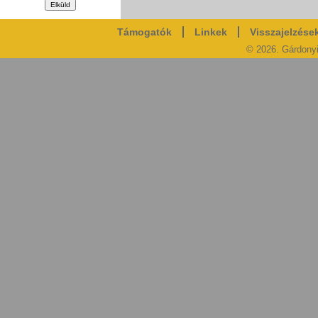
Támogatók
Linkek
Visszajelzése
© 2026. Gárdony