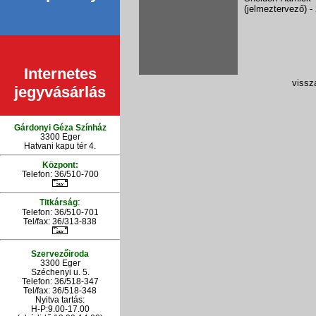
(jelmeztervező)
-
Internetes
vissza
jegyvásárlás
Gárdonyi Géza Színház
3300 Eger
Hatvani kapu tér 4.
Központ:
Telefon: 36/510-700
:
Titkárság
Telefon: 36/510-701
Tel/fax: 36/313-838
Szervezőiroda
3300 Eger
Széchenyi u. 5.
Telefon: 36/518-347
Tel/fax: 36/
518-348
Nyitva tartás:
H-P:9.00-17.00