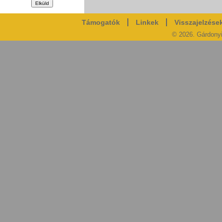
Támogatók
Linkek
Visszajelzése
© 2026. Gárdony