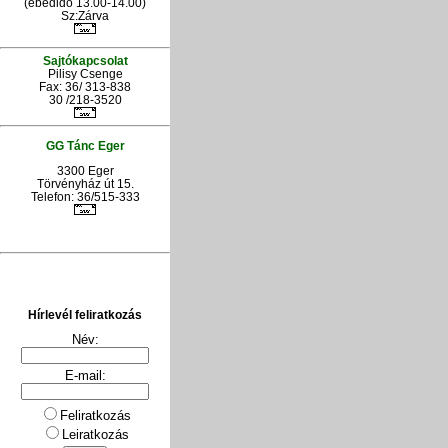
(ebédidő 13.00-14.00)
Sz:Zárva
Sajtókapcsolat
Pilisy Csenge
Fax: 36/ 313-838
30 /218-3520
GG Tánc Eger
3300 Eger
Törvényház út 15.
Telefon: 36/515-333
Hírlevél feliratkozás
Név:
E-mail:
Feliratkozás
Leiratkozás