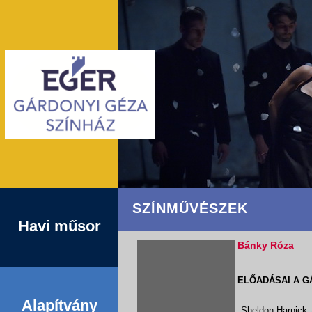
SZÍNMŰVÉSZEK
Havi műsor
Bánky Róza
ELŐADÁSAI A G
Alapítvány
Sheldon Harnick 