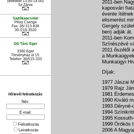
(ebédidő 13.00-14.00)
2011-ben Nagy
Sz:Zárva
kaposvári fiat
évente ítélnek
Sajtókapcsolat
elismerést mi
Pilisy Csenge
Gergely szüle
Fax: 36/ 313-838
30 /218-3520
ben) adják át.
2011-ben Koml
Színészévé vá
GG Tánc Eger
2011 őszétől 
3300 Eger
Törvényház út 15.
a Munkaügyekne
Telefon: 36/515-333
Munkaügyi Hiva
Díjak:
1977 Jászai M
1979 Rajz Ján
1981 Érdeme
Hírlevél feliratkozás
1990 Kiváló 
Név:
1993 Déryné-
1994 Színikrit
E-mail:
1995 Kossuth-
1999 Örökös t
Feliratkozás
2006 A Magyar
Leiratkozás