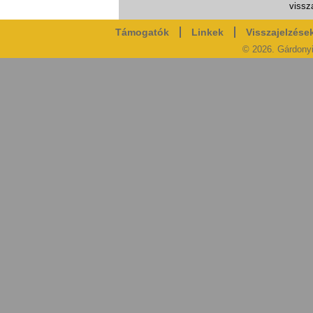
vissza
Támogatók
Linkek
Visszajelzése
© 2026. Gárdony