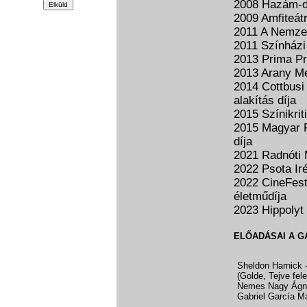
2008 Hazám-d
2009 Amfiteát
2011 A Nemze
2011 Színházi 
2013 Prima Pr
2013 Arany Me
2014 Cottbusi
alakítás díja
2015 Színikri
2015 Magyar Fi
díja
2021 Radnóti M
2022 Psota Iré
2022 CineFest
életműdíja
2023 Hippolyt
ELŐADÁSAI A G
Sheldon Harnick 
(Golde, Tejve fel
Nemes Nagy Ágn
Gabriel García M