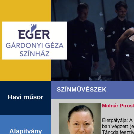
SZÍNMŰVÉSZEK
Havi műsor
Molnár Piros
Életpályája: 
ban végzett (e
Alapítvány
Táncdalfeszti