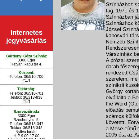
Színházhoz sze
tag. 1971 és 
Színházban ját
Színházhoz kö
József Színház
Internetes
kaposvári társ
jegyvásárlás
Nemzeti Színhá
Rendszeresen 
Várszínház be
Gárdonyi Géza Színház
A prózai szer
3300 Eger
Hatvani kapu tér 4.
darab főszerep
rendezett Csá
Központ:
Telefon: 36/510-700
szerelem, mel
színikritikuso
:
Titkárság
György kortár
Telefon: 36/510-701
elvállalta a B
Tel/fax: 36/313-838
the Word (Op.
előadás bemut
Szervezőiroda
számos külföld
3300 Eger
Széchenyi u. 5.
követett. Eöt
Telefon: 36/518-347
Tel/fax: 36/
518-348
a Mese című d
Nyitva tartás:
2005 óta az Aa
H-P:9.00-17.00