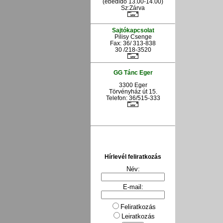
(ebédidő 13.00-14.00)
Sz:Zárva
Sajtókapcsolat
Pilisy Csenge
Fax: 36/ 313-838
30 /218-3520
GG Tánc Eger
3300 Eger
Törvényház út 15.
Telefon: 36/515-333
Hírlevél feliratkozás
Név:
E-mail:
Feliratkozás
Leiratkozás