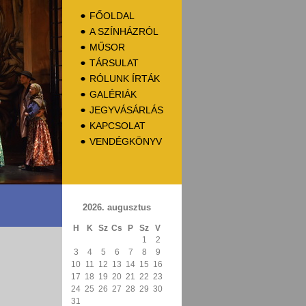
FŐOLDAL
A SZÍNHÁZRÓL
MŰSOR
TÁRSULAT
RÓLUNK ÍRTÁK
GALÉRIÁK
JEGYVÁSÁRLÁS
KAPCSOLAT
VENDÉGKÖNYV
2026. augusztus
H
K
Sz
Cs
P
Sz
V
1
2
3
4
5
6
7
8
9
10
11
12
13
14
15
16
17
18
19
20
21
22
23
24
25
26
27
28
29
30
31