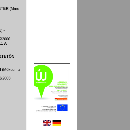
ÉTER
(Mme
ő)
-
5/2006
:1 A
ZTETŐN
N
(Mókuci, a
2/2003