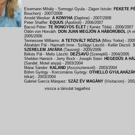
Eisemann Mihály - Somogyi Gyula - Zágon István:
FEKETE P
Bouchon)
- 2007/2008
Arnold Wesker:
A KONYHA
(Daphne)
- 2007/2008
Peter Shaffer:
EQUUS
(Ápolónő)
- 2006/2007
Bacsó Péter:
TE RONGYOS ÉLET
( Kenéz Tilda)
- 2006/2007
Ödön von Horváth:
DON JUAN MEGJÖN A HÁBORÚBÓL
(A n
2005/2006
Tennessee Williams:
A TETOVÁLT RÓZSA
(Miss Yorke)
- 200
Ábrahám Pál - Harmath Imre - Szilágyi László - Kellér Dezső:
3
SZERELEM JAVÁRA
(Taussig)
- 2005/2006
Békés Pál - Melis László:
DEZSAVÜ
(Szereplő)
- 2004/2005
Sheldon Harnick - Jerry Bock - Joseph Stein:
HEGEDŰS A HÁ
(Sandel, Motel anyja)
- 2003/2004
Márai Sándor:
KALAND
(Asszisztensnő)
- 2003/2004
Böhm György - Korcsmáros György:
OTHELLÓ GYULAHÁZÁ
titkár)
- 2003/2004
Gabriel García Márquez:
SZÁZ ÉV MAGÁNY
(Visitacion)
- 200
vissza a társulat tagjaihoz