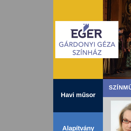
SZÍNM
Havi műsor
Alapítvány