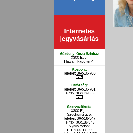
Internetes
jegyvásárlás
Gárdonyi Géza Színház
3300 Eger
Hatvani kapu tér 4.
Központ:
Telefon: 36/510-700
:
Titkárság
Telefon: 36/510-701
Tel/fax: 36/313-838
Szervezőiroda
3300 Eger
Széchenyi u. 5.
Telefon: 36/518-347
Tel/fax: 36/
518-348
Nyitva tartás:
H-P:9.00-17.00