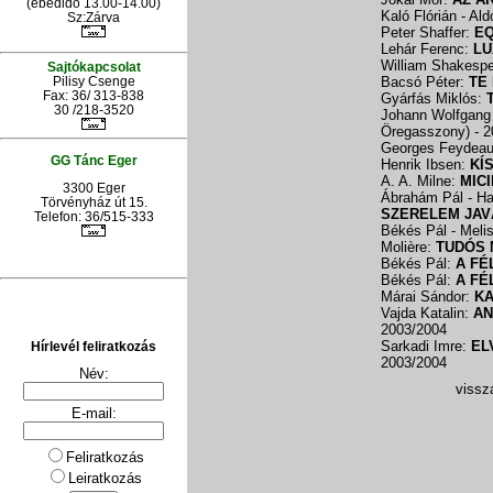
(ebédidő 13.00-14.00)
Kaló Flórián - Al
Sz:Zárva
Peter Shaffer:
E
Lehár Ferenc:
LU
William Shakesp
Sajtókapcsolat
Bacsó Péter:
TE
Pilisy Csenge
Fax: 36/ 313-838
Gyárfás Miklós:
30 /218-3520
Johann Wolfgang
Öregasszony)
- 
Georges Feydea
GG Tánc Eger
Henrik Ibsen:
KÍ
A. A. Milne:
MIC
3300 Eger
Ábrahám Pál - Har
Törvényház út 15.
SZERELEM JAV
Telefon: 36/515-333
Békés Pál - Meli
Molière:
TUDÓS 
Békés Pál:
A FÉ
Békés Pál:
A FÉ
Márai Sándor:
K
Vajda Katalin:
AN
2003/2004
Sarkadi Imre:
EL
Hírlevél feliratkozás
2003/2004
Név:
vissza
E-mail:
Feliratkozás
Leiratkozás