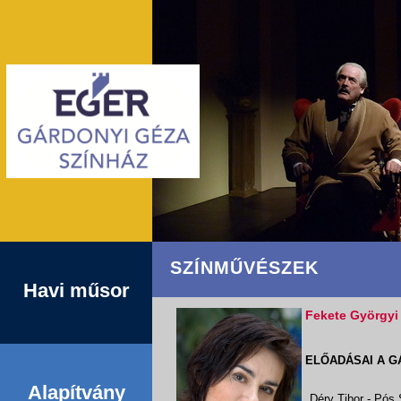
SZÍNMŰVÉSZEK
Havi műsor
Fekete Györgyi
ELŐADÁSAI A G
Alapítvány
Déry Tibor - Pós