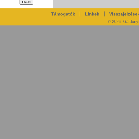
Támogatók
Linkek
Visszajelzése
© 2026. Gárdony