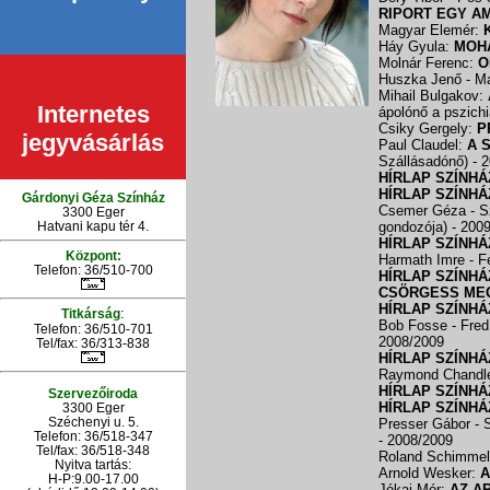
RIPORT EGY A
Magyar Elemér:
Háy Gyula:
MOH
Molnár Ferenc:
O
Huszka Jenő - M
Mihail Bulgakov:
Internetes
ápolónő a pszichi
Csiky Gergely:
P
jegyvásárlás
Paul Claudel:
A 
Szállásadónő)
- 
HÍRLAP SZÍNHÁ
HÍRLAP SZÍNHÁ
Gárdonyi Géza Színház
Csemer Géza - S
3300 Eger
Hatvani kapu tér 4.
gondozója)
- 200
HÍRLAP SZÍNHÁ
Központ:
Harmath Imre - 
Telefon: 36/510-700
HÍRLAP SZÍNHÁ
CSÖRGESS ME
HÍRLAP SZÍNHÁ
:
Titkárság
Bob Fosse - Fred
Telefon: 36/510-701
2008/2009
Tel/fax: 36/313-838
HÍRLAP SZÍNHÁ
Raymond Chandl
HÍRLAP SZÍNHÁ
Szervezőiroda
HÍRLAP SZÍNHÁ
3300 Eger
Széchenyi u. 5.
Presser Gábor - 
Telefon: 36/518-347
- 2008/2009
Tel/fax: 36/
518-348
Roland Schimmelp
Nyitva tartás:
Arnold Wesker:
A
H-P:9.00-17.00
Jókai Mór:
AZ A