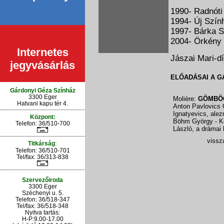
1990- Radnóti
1994- Új Szín
1997- Bárka 
2004- Örkény 
Internetes
Jászai Mari-d
jegyvásárlás
ELŐADÁSAI A G
Gárdonyi Géza Színház
3300 Eger
Molière:
GÖMBÖ
Hatvani kapu tér 4.
Anton Pavlovics
Ignatyevics, ale
Központ:
Böhm György - K
Telefon: 36/510-700
László, a drámai
vissza
:
Titkárság
Telefon: 36/510-701
Tel/fax: 36/313-838
Szervezőiroda
3300 Eger
Széchenyi u. 5.
Telefon: 36/518-347
Tel/fax: 36/
518-348
Nyitva tartás:
H-P:9.00-17.00