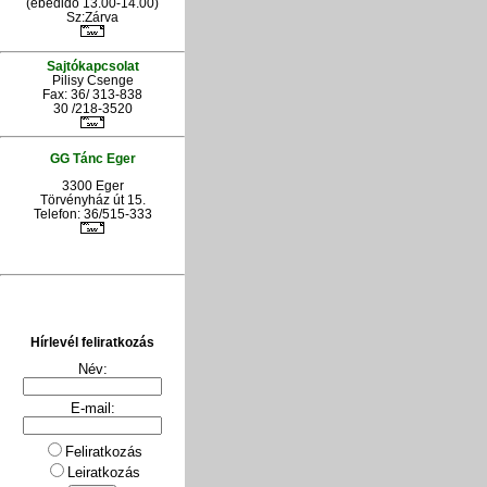
(ebédidő 13.00-14.00)
Sz:Zárva
Sajtókapcsolat
Pilisy Csenge
Fax: 36/ 313-838
30 /218-3520
GG Tánc Eger
3300 Eger
Törvényház út 15.
Telefon: 36/515-333
Hírlevél feliratkozás
Név:
E-mail:
Feliratkozás
Leiratkozás