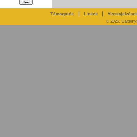
Támogatók
Linkek
Visszajelzése
© 2026. Gárdony