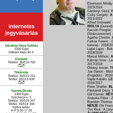
Eisemann Mihály 
2023/2024
Gárdonyi Géza:
Csiky Gergely:
A
2021/2022
Alfred Grünwald 
Internetes
IBOLYA
(Durand
Kacsóh Pongrác -
jegyvásárlás
(Strázsamester)
Agatha Christie:
Farkas Ferenc -
katona)
- 2018/2
Gárdonyi Géza Színház
Lajtai Lajos - Bék
3300 Eger
Hatvani kapu tér 4.
2018/2019
Marcel Mithois:
A
Központ:
Kálmán Imre - Le
Telefon: 36/510-700
2017/2018
Örkény István:
T
Joe Darion - Mit
:
Titkárság
(Fogadós)
- 2016
Telefon: 36/510-701
Vajda Katalin:
LE
Tel/fax: 36/313-838
2016/2017
Peter Shaffer:
B
Páskándi Géza:
Szervezőiroda
3300 Eger
Gál Elemér:
HÉT
Széchenyi u. 5.
Andorka Péter - Z
Telefon: 36/518-347
Brandon Thomas -
Tel/fax: 36/
518-348
NÉNJE
(Sir Fran
Nyitva tartás:
Tim Rice - A.Llo
H-P:9.00-17.00