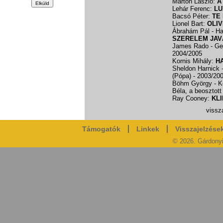
Márton László:
A
Lehár Ferenc:
LU
Bacsó Péter:
TE
Lionel Bart:
OLI
Ábrahám Pál - Har
SZERELEM JAV
James Rado - Ge
2004/2005
Kornis Mihály:
H
Sheldon Harnick 
(Pópa)
- 2003/20
Böhm György - K
Béla, a beosztot
Ray Cooney:
KLI
vissza
Támogatók
Linkek
Visszajelzése
© 2026. Gárdony