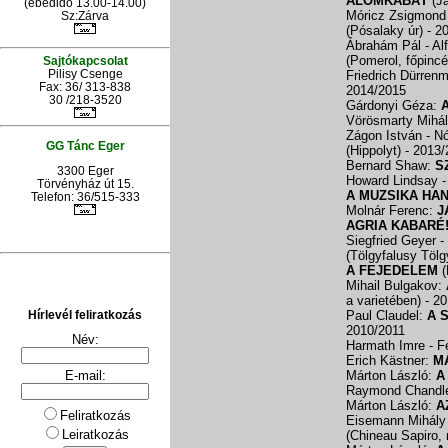
ÁLOMKABÁT
(J
(ebédidő 13.00-14.00)
Móricz Zsigmond 
Sz:Zárva
(Pósalaky úr)
- 2
Ábrahám Pál - Al
(Pomerol, főpincé
Sajtókapcsolat
Pilisy Csenge
Friedrich Dürrenm
Fax: 36/ 313-838
2014/2015
30 /218-3520
Gárdonyi Géza:
Vörösmarty Mihá
Zágon István - N
GG Tánc Eger
(Hippolyt)
- 2013
Bernard Shaw:
S
3300 Eger
Howard Lindsay -
Törvényház út 15.
A MUZSIKA HA
Telefon: 36/515-333
Molnár Ferenc:
J
AGRIA KABARÉ
Siegfried Geyer -
(Tölgyfalusy Töl
A FEJEDELEM
(
Mihail Bulgakov:
a varietében)
- 2
Paul Claudel:
A 
Hírlevél feliratkozás
2010/2011
Név:
Harmath Imre - 
Erich Kästner:
M
Márton László:
A
E-mail:
Raymond Chandl
Márton László:
A
Feliratkozás
Eisemann Mihály 
Leiratkozás
(Chineau Sapiro,