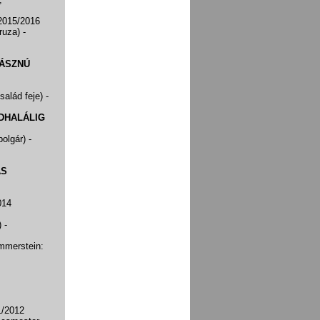
 2015/2016
eruza)
-
VÁSZNÚ
salád feje)
-
DHALÁLIG
polgár)
-
ÁS
014
)
-
mmerstein:
1/2012