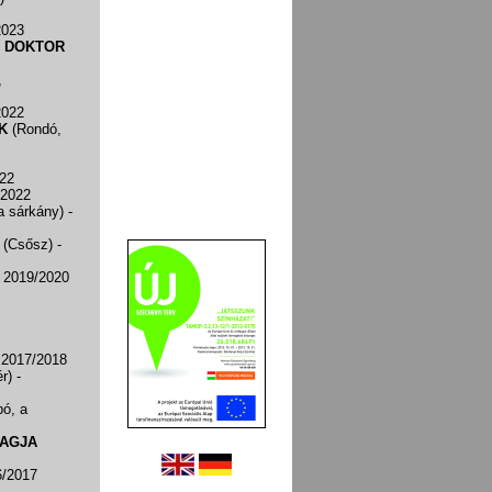
2023
— DOKTOR
,
2022
K
(Rondó,
022
/2022
a sárkány)
-
(Csősz)
-
- 2019/2020
 2017/2018
ér)
-
ó, a
VAGJA
6/2017
,