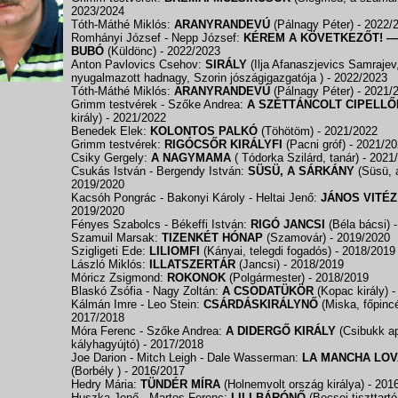
2023/2024
Tóth-Máthé Miklós:
ARANYRANDEVÚ
(Pálnagy Péter)
- 2022/
Romhányi József - Nepp József:
KÉREM A KÖVETKEZŐT! 
BUBÓ
(Küldönc)
- 2022/2023
Anton Pavlovics Csehov:
SIRÁLY
(Ilja Afanaszjevics Samrajev
nyugalmazott hadnagy, Szorin jószágigazgatója )
- 2022/2023
Tóth-Máthé Miklós:
ARANYRANDEVÚ
(Pálnagy Péter)
- 2021/
Grimm testvérek - Szőke Andrea:
A SZÉTTÁNCOLT CIPELLŐ
király)
- 2021/2022
Benedek Elek:
KOLONTOS PALKÓ
(Töhötöm)
- 2021/2022
Grimm testvérek:
RIGÓCSŐR KIRÁLYFI
(Pacni gróf)
- 2021/2
Csiky Gergely:
A NAGYMAMA
( Tódorka Szilárd, tanár)
- 2021
Csukás István - Bergendy István:
SÜSÜ, A SÁRKÁNY
(Süsü, 
2019/2020
Kacsóh Pongrác - Bakonyi Károly - Heltai Jenő:
JÁNOS VITÉZ
2019/2020
Fényes Szabolcs - Békeffi István:
RIGÓ JANCSI
(Béla bácsi)
Szamuil Marsak:
TIZENKÉT HÓNAP
(Szamovár)
- 2019/2020
Szigligeti Ede:
LILIOMFI
(Kányai, telegdi fogadós)
- 2018/2019
László Miklós:
ILLATSZERTÁR
(Jancsi)
- 2018/2019
Móricz Zsigmond:
ROKONOK
(Polgármester)
- 2018/2019
Blaskó Zsófia - Nagy Zoltán:
A CSODATÜKÖR
(Kopac király)
-
Kálmán Imre - Leo Stein:
CSÁRDÁSKIRÁLYNŐ
(Miska, főpinc
2017/2018
Móra Ferenc - Szőke Andrea:
A DIDERGŐ KIRÁLY
(Csibukk ap
kályhagyújtó)
- 2017/2018
Joe Darion - Mitch Leigh - Dale Wasserman:
LA MANCHA LO
(Borbély )
- 2016/2017
Hedry Mária:
TÜNDÉR MÍRA
(Holnemvolt ország királya)
- 201
Huszka Jenő - Martos Ferenc:
LILI BÁRÓNŐ
(Becsei tiszttartó