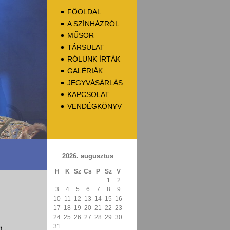
FŐOLDAL
A SZÍNHÁZRÓL
MŰSOR
TÁRSULAT
RÓLUNK ÍRTÁK
GALÉRIÁK
JEGYVÁSÁRLÁS
KAPCSOLAT
VENDÉGKÖNYV
2026. augusztus
H
K
Sz
Cs
P
Sz
V
1
2
3
4
5
6
7
8
9
10
11
12
13
14
15
16
17
18
19
20
21
22
23
24
25
26
27
28
29
30
31
r)
-