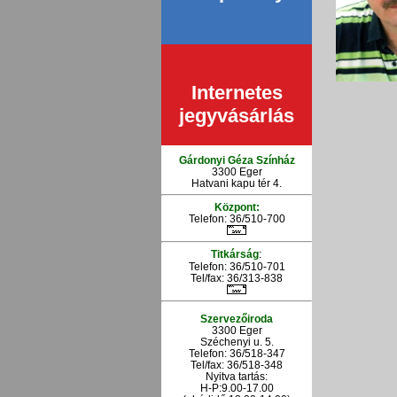
Internetes
jegyvásárlás
Gárdonyi Géza Színház
3300 Eger
Hatvani kapu tér 4.
Központ:
Telefon: 36/510-700
:
Titkárság
Telefon: 36/510-701
Tel/fax: 36/313-838
Szervezőiroda
3300 Eger
Széchenyi u. 5.
Telefon: 36/518-347
Tel/fax: 36/
518-348
Nyitva tartás:
H-P:9.00-17.00