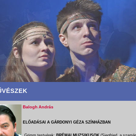
ŰVÉSZEK
Balogh András
ELŐADÁSAI A GÁRDONYI GÉZA SZÍNHÁZBAN
Grimm testvérek:
BRÉMAI MUZSIKUSOK
(Siegfried, a szamá