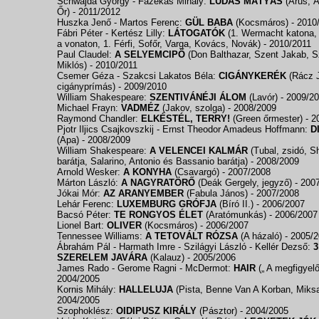
Schwajda György - Fazekas Mihály:
LUDAS MÁTYÁS
(Árus, 
Őr)
- 2011/2012
Huszka Jenő - Martos Ferenc:
GÜL BABA
(Kocsmáros)
- 2010
Fábri Péter - Kertész Lilly:
LÁTOGATÓK
(1. Wermacht katona, 
a vonaton, 1. Férfi, Sofőr, Varga, Kovács, Novák)
- 2010/2011
Paul Claudel:
A SELYEMCIPŐ
(Don Balthazar, Szent Jakab, S
Miklós)
- 2010/2011
Csemer Géza - Szakcsi Lakatos Béla:
CIGÁNYKERÉK
(Rácz 
cigányprímás)
- 2009/2010
William Shakespeare:
SZENTIVÁNÉJI ÁLOM
(Lavór)
- 2009/2
Michael Frayn:
VADMÉZ
(Jakov, szolga)
- 2008/2009
Raymond Chandler:
ELKÉSTÉL, TERRY!
(Green őrmester)
- 2
Pjotr Iljics Csajkovszkij - Ernst Theodor Amadeus Hoffmann:
D
(Apa)
- 2008/2009
William Shakespeare:
A VELENCEI KALMÁR
(Tubal, zsidó, S
barátja, Salarino, Antonio és Bassanio barátja)
- 2008/2009
Arnold Wesker:
A KONYHA
(Csavargó)
- 2007/2008
Márton László:
A NAGYRATÖRŐ
(Deák Gergely, jegyző)
- 200
Jókai Mór:
AZ ARANYEMBER
(Fabula János)
- 2007/2008
Lehár Ferenc:
LUXEMBURG GRÓFJA
(Bíró II.)
- 2006/2007
Bacsó Péter:
TE RONGYOS ÉLET
(Aratómunkás)
- 2006/2007
Lionel Bart:
OLIVER
(Kocsmáros)
- 2006/2007
Tennessee Williams:
A TETOVÁLT RÓZSA
(A házaló)
- 2005/
Ábrahám Pál - Harmath Imre - Szilágyi László - Kellér Dezső:
3
SZERELEM JAVÁRA
(Kalauz)
- 2005/2006
James Rado - Gerome Ragni - McDermot:
HAIR
(„ A megfigyel
2004/2005
Kornis Mihály:
HALLELUJA
(Pista, Benne Van A Korban, Miks
2004/2005
Szophoklész:
OIDIPUSZ KIRÁLY
(Pásztor)
- 2004/2005