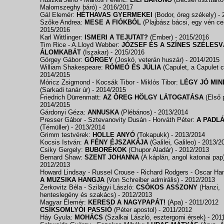
Malomszeghy báró)
- 2016/2017
Gál Elemér:
HÉTHAVAS GYERMEKEI
(Bodor, öreg székely)
-
Szőke Andrea:
MESE A FIÓKBÓL
(Plajbász bácsi, egy vén c
2015/2016
Karl Wittlinger:
ISMERI A TEJUTAT?
(Ember)
- 2015/2016
Tim Rice - A.Lloyd Webber:
JÓZSEF ÉS A SZÍNES SZÉLES
ÁLOMKABÁT
(Iszakar)
- 2015/2016
Görgey Gábor:
GÖRGEY
(Joskó, veterán huszár)
- 2014/2015
William Shakespeare:
RÓMEÓ ÉS JÚLIA
(Capulet, a Capulet c
2014/2015
Móricz Zsigmond - Kocsák Tibor - Miklós Tibor:
LÉGY JÓ MIN
(Sarkadi tanár úr)
- 2014/2015
Friedrich Dürrenmatt:
AZ ÖREG HÖLGY LÁTOGATÁSA
(Első 
2014/2015
Gárdonyi Géza:
ANNUSKA
(Plébános)
- 2013/2014
Presser Gábor - Sztevanovity Dusán - Horváth Péter:
A PADL
(Témüller)
- 2013/2014
Grimm testvérek:
HOLLE ANYÓ
(Tokapukk)
- 2013/2014
Kocsis István:
A FÉNY ÉJSZAKÁJA
(Galilei, Galileo)
- 2013/2
Csiky Gergely:
BUBORÉKOK
(Chupor Aladár)
- 2012/2013
Bernard Shaw:
SZENT JOHANNA
(A káplán, angol katonai pap
2012/2013
Howard Lindsay - Russel Crouse - Richard Rodgers - Oscar Ha
A MUZSIKA HANGJA
(Von Schreiber admirális)
- 2012/2013
Zerkovitz Béla - Szilágyi László:
CSÓKOS ASSZONY
(Hanzi,
henteslegény és szakács)
- 2012/2013
Magyar Elemér:
KERESD A NAGYPAPÁT!
(Apa)
- 2011/2012
CSÍKSOMLYÓI PASSIÓ
(Péter apostol)
- 2011/2012
Háy Gyula:
MOHÁCS
(Szalkai László, esztergomi érsek)
- 201