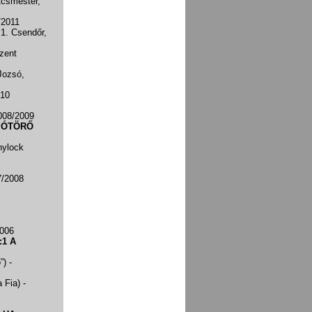
Ácsmester,
/2011
1. Csendőr,
zent
Jozsó,
010
008/2009
IÓTÖRŐ
hylock
7/2008
2006
:1 A
ő”)
-
a Fia)
-