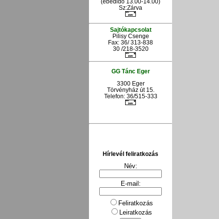
(ebédidő 13.00-14.00)
Sz:Zárva
Sajtókapcsolat
Pilisy Csenge
Fax: 36/ 313-838
30 /218-3520
GG Tánc Eger
3300 Eger
Törvényház út 15.
Telefon: 36/515-333
Hírlevél feliratkozás
Név:
E-mail:
Feliratkozás
Leiratkozás